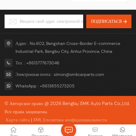
555AQ, 1K0199555AQ, 1K0
переводом, оплата остатка по
199 555Q, 1K0199555Q, 3C0
копии коносамента, аккредитив
199 555 AA, 3C0199555AA,
Торговые условия ФОБ, КИФ,
3C0 199 555 R, 3C0199555R,
КФР, ЭСВ Пакет Нейтральная
ПОДПИСАТЬСЯ
5ND 199 555 A,
упаковка или упаковка с вашим
5НД199555А, 5НД 199 555
логотипом Сервис ОЕМ и
Б, 5НД199555Б
ОДМ
Адрес : No.602, Bengshan Cross-Border E-commerce
Industrial Park, Bengbu City, Anhui Province, China
Тел. : +8613777673046
Электронная почта : simon@smkcarparts.com
WhatsApp : +8613855273205
© Авторское право @ 2026 Bengbu SMK Auto Parts Co.,Ltd.
Все права защищены.
Карта сайта
|
XML
|
политика конфиденциальности
Поддерживается сеть IPv6