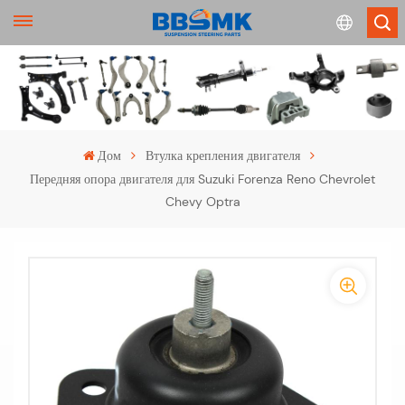
English
français
Дом
Втулка крепления двигателя
Передняя опора двигателя для Suzuki Forenza Reno Chevrolet
Deutsch
Chevy Optra
русский
-
español
-
português
>