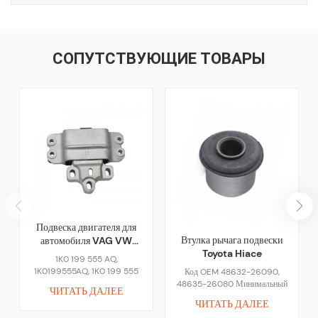
СОПУТСТВУЮЩИЕ ТОВАРЫ
Подвеска двигателя для
Втулка рычага подвески
автомобиля VAG VW
Toyota Hiace
Skoda Audi
1K0 199 555 AQ,
1K0199555AQ, 1K0 199 555
Код OEM 48632-26090,
AR, 1K0199555AR, 1K0 199
48635-26080 Минимальный
ЧИТАТЬ ДАЛЕЕ
555 Q, 1K0199555Q, 1K0 199
заказ 200 шт. Срок оплаты
ЧИТАТЬ ДАЛЕЕ
555 R, 1K0199555R, 1K0 199
30% предоплата банковским