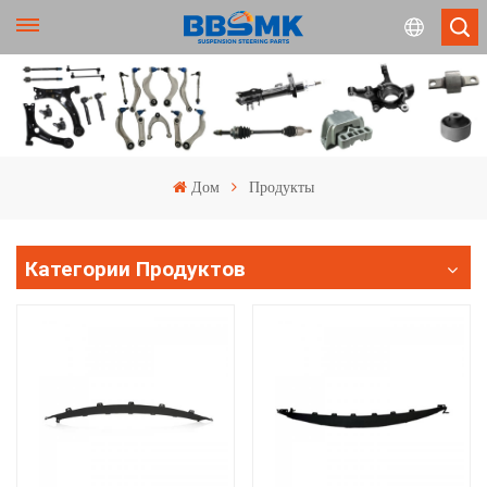
English
français
Дом
Продукты
Deutsch
Категории Продуктов
русский
español
português